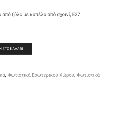
χουσα
από ξύλο με καπέλα από σχοινί, Ε27
ή
ι:
00.
 ΣΤΟ ΚΑΛΆΘΙ
ικά
,
Φωτιστικά Εσωτερικού Χώρου
,
Φωτιστικά