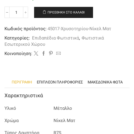
ΠΡΟΣΘΉΚΗ ΣΤΟ ΚΑΛΆΘΙ
Επιδαπέδιο
φωτιστικό
από
Κωδικός προϊόντος:
45017-Χρυσοτηρίου-Νίκελ Ματ
νίκελ
ματ
Κατηγορίες:
Επιδαπέδια Φωτιστικά
,
Φωτιστικά
μέταλλο
Εσωτερικού Χώρου
ποσότητα
Kοινοποίηση:
ΠΕΡΙΓΡΑΦΉ
ΕΠΙΠΛΈΟΝ ΠΛΗΡΟΦΟΡΊΕΣ
ΜΑΚΕΔΟΝΙΚΑ ΦΩΤΑ
Χαρακτηριστικά
Υλικό
Μέταλλο
Χρώμα
Νίκελ Ματ
Τύπος Λαμπτήρα
R7S