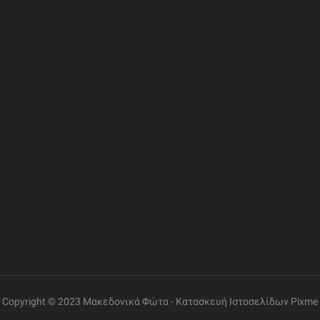
ΦΟΡΙΕΣ
ΣΥΝΔΕΣΜΟΙ
ΔΙΕΥΘΥΝΣΗ
Η Εταιρία
Ελ. Βενιζέλου 69, Γάζι
Επικοινωνία
Όροι Χρήσης
ΤΗΛΕΦΩΝΟ
+30 2810 260085
Πολιτική Δεδομένων
Εντοπισμός Παραγγελίας
ΩΡΑΡΙΟ ΛΕΙΤΟΥΡΓΙΑΣ
Δευτέρα έως Παρασκευή:
08:30 – 14:00, 17:30 –
21:00
Σάββατο:
08:00 – 14:00
Copyright © 2023 Μακεδονικά Φώτα -
Κατασκευή Ιστοσελίδων
Pixme