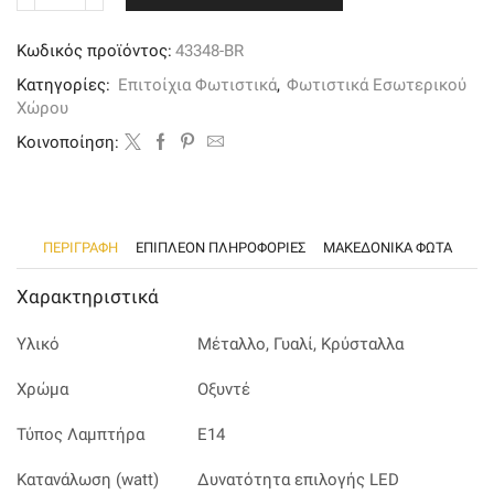
φωτιστικό
από
Κωδικός προϊόντος:
43348-BR
οξυντέ
μέταλλο
Κατηγορίες:
Επιτοίχια Φωτιστικά
,
Φωτιστικά Εσωτερικού
κρύσταλλα
Χώρου
και
μελί
Kοινοποίηση:
γυαλί
ποσότητα
ΠΕΡΙΓΡΑΦΉ
ΕΠΙΠΛΈΟΝ ΠΛΗΡΟΦΟΡΊΕΣ
ΜΑΚΕΔΟΝΙΚΑ ΦΩΤΑ
Χαρακτηριστικά
Υλικό
Μέταλλο, Γυαλί, Κρύσταλλα
Χρώμα
Οξυντέ
Τύπος Λαμπτήρα
Ε14
Κατανάλωση (watt)
Δυνατότητα επιλογής LED