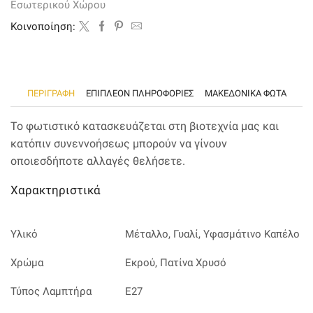
Εσωτερικού Χώρου
και
υφασμάτινο
Kοινοποίηση:
καπέλο
ποσότητα
ΠΕΡΙΓΡΑΦΉ
ΕΠΙΠΛΈΟΝ ΠΛΗΡΟΦΟΡΊΕΣ
ΜΑΚΕΔΟΝΙΚΑ ΦΩΤΑ
Το φωτιστικό κατασκευάζεται στη βιοτεχνία μας και
κατόπιν συνεννοήσεως μπορούν να γίνουν
οποιεσδήποτε αλλαγές θελήσετε.
Χαρακτηριστικά
Υλικό
Μέταλλο, Γυαλί, Υφασμάτινο Καπέλο
Χρώμα
Εκρού, Πατίνα Χρυσό
Τύπος Λαμπτήρα
Ε27