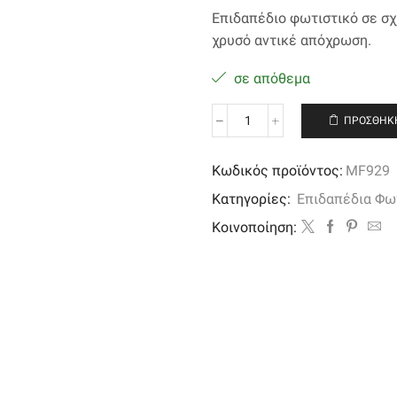
Επιδαπέδιο φωτιστικό σε σχ
χρυσό
αντικέ απόχρωση.
σε απόθεμα
ΠΡΟΣΘΉΚΗ
Επιδαπέδιο
φωτιστικό
σχήμα
Κωδικός προϊόντος:
MF929
καπέλο
Κατηγορίες:
Επιδαπέδια Φω
με
σχοινιά
Kοινοποίηση:
ποσότητα