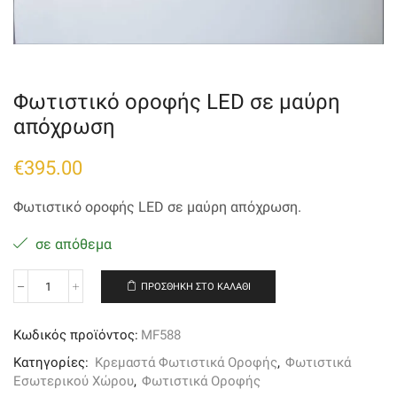
Φωτιστικό οροφής LED σε μαύρη
απόχρωση
€
395.00
Φωτιστικό οροφής LED σε μαύρη απόχρωση.
σε απόθεμα
ΠΡΟΣΘΉΚΗ ΣΤΟ ΚΑΛΆΘΙ
Φωτιστικό
οροφής
LED
Κωδικός προϊόντος:
MF588
σε
μαύρη
Κατηγορίες:
Κρεμαστά Φωτιστικά Οροφής
,
Φωτιστικά
απόχρωση
Εσωτερικού Χώρου
,
Φωτιστικά Οροφής
ποσότητα