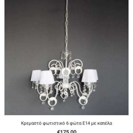
Κρεμαστό φωτιστικό 6 φώτα Ε14 με καπέλα
€
175.00