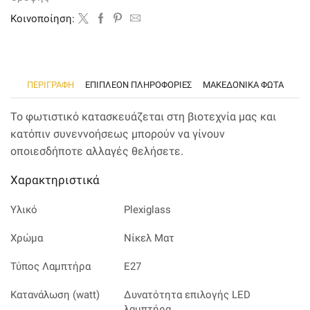
ματ
απόχρωση
Kοινοποίηση:
ποσότητα
ΠΕΡΙΓΡΑΦΉ
ΕΠΙΠΛΈΟΝ ΠΛΗΡΟΦΟΡΊΕΣ
ΜΑΚΕΔΟΝΙΚΑ ΦΩΤΑ
Το φωτιστικό κατασκευάζεται στη βιοτεχνία μας και
κατόπιν συνεννοήσεως μπορούν να γίνουν
οποιεσδήποτε αλλαγές θελήσετε.
Χαρακτηριστικά
Υλικό
Plexiglass
Χρώμα
Νίκελ Ματ
Τύπος Λαμπτήρα
Ε27
Κατανάλωση (watt)
Δυνατότητα επιλογής LED
λαμπτήρα