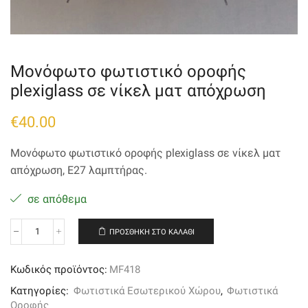
Μονόφωτο φωτιστικό οροφής
plexiglass σε νίκελ ματ απόχρωση
€
40.00
Μονόφωτο φωτιστικό οροφής plexiglass σε νίκελ ματ
απόχρωση, Ε27 λαμπτήρας.
σε απόθεμα
ΠΡΟΣΘΉΚΗ ΣΤΟ ΚΑΛΆΘΙ
Μονόφωτο
φωτιστικό
οροφής
Κωδικός προϊόντος:
MF418
plexiglass
σε
Κατηγορίες:
Φωτιστικά Εσωτερικού Χώρου
,
Φωτιστικά
νίκελ
Οροφής