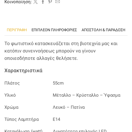
σε
Kοινοποίηση:
εκρού
απόχρωση
ποσότητα
ΠΕΡΙΓΡΑΦΉ
ΕΠΙΠΛΈΟΝ ΠΛΗΡΟΦΟΡΊΕΣ
ΑΠΟΣΤΟΛΗ & ΠΑΡΑΔΟΣΗ
Το φωτιστικό κατασκευάζεται στη βιοτεχνία μας και
κατόπιν συνεννοήσεως μπορούν να γίνουν
οποιεσδήποτε αλλαγές θελήσετε.
Χαρακτηριστικά
Πλάτος
55cm
Υλικό
Μέταλλο – Κρύσταλλο – Ύφασμα
Χρώμα
Λευκό – Πατίνα
Τύπος Λαμπτήρα
Ε14
Κατανάλωση (watt)
Δυνατότητα επιλογής LED