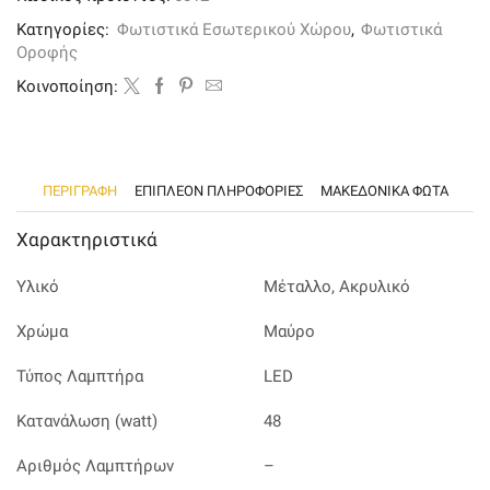
μαύρο
μέταλλο
Κατηγορίες:
Φωτιστικά Εσωτερικού Χώρου
,
Φωτιστικά
και
Οροφής
ακρυλικό
ποσότητα
Kοινοποίηση:
ΠΕΡΙΓΡΑΦΉ
ΕΠΙΠΛΈΟΝ ΠΛΗΡΟΦΟΡΊΕΣ
ΜΑΚΕΔΟΝΙΚΑ ΦΩΤΑ
Χαρακτηριστικά
Υλικό
Μέταλλο, Ακρυλικό
Χρώμα
Μαύρο
Τύπος Λαμπτήρα
LED
Κατανάλωση (watt)
48
Αριθμός Λαμπτήρων
–