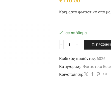
€
110.00
Κρεμαστό φωτιστικό από μα
σε απόθεμα
ΠΡΟΣΘΉΚΗ
Κρεμαστό
φωτιστικό
από
Κωδικός προϊόντος:
6026
μαύρο
Κατηγορίες:
Φωτιστικά Εσω
μέταλλο
και
Kοινοποίηση:
σωλήνα
PVC
ποσότητα