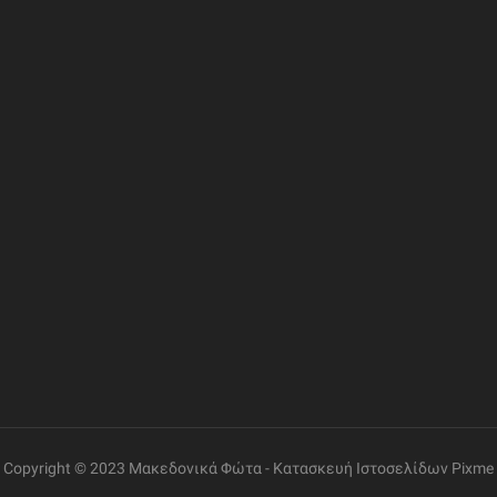
ΦΟΡΙΕΣ
ΣΥΝΔΕΣΜΟΙ
ΔΙΕΥΘΥΝΣΗ
Η Εταιρία
Ελ. Βενιζέλου 69, Γάζι
Επικοινωνία
Όροι Χρήσης
ΤΗΛΕΦΩΝΟ
+30 2810 260085
Πολιτική Δεδομένων
Εντοπισμός Παραγγελίας
ΩΡΑΡΙΟ ΛΕΙΤΟΥΡΓΙΑΣ
Δευτέρα έως Παρασκευή:
08:30 – 14:00, 17:30 –
21:00
Σάββατο:
08:00 – 14:00
Copyright © 2023 Μακεδονικά Φώτα -
Κατασκευή Ιστοσελίδων
Pixme