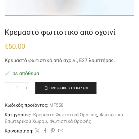
Κρεμαστό φωτιστικό από σχοινί
€
50.00
Κρεμαστό φωτιστικό από σχοινί, Ε27 λαμπτήρας.
σε απόθεμα
ΠΡΟΣΘΉΚΗ ΣΤΟ ΚΑΛΆΘΙ
Κρεμαστό
φωτιστικό
από
Κωδικός προϊόντος:
MF558
σχοινί
ποσότητα
Κατηγορίες:
Κρεμαστά Φωτιστικά Οροφής
,
Φωτιστικά
Εσωτερικού Χώρου
,
Φωτιστικά Οροφής
Kοινοποίηση: