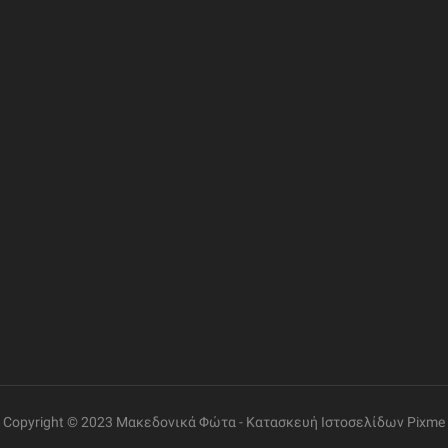
ΦΟΡΙΕΣ
ΣΥΝΔΕΣΜΟΙ
ΔΙΕΥΘΥΝΣΗ
Η Εταιρία
Ελ. Βενιζέλου 69, Γάζι
Επικοινωνία
Όροι Χρήσης
ΤΗΛΕΦΩΝΟ
+30 2810 260085
Πολιτική Δεδομένων
Εντοπισμός Παραγγελίας
ΩΡΑΡΙΟ ΛΕΙΤΟΥΡΓΙΑΣ
Δευτέρα έως Παρασκευή:
08:30 – 14:00, 17:30 –
21:00
Σάββατο:
08:00 – 14:00
Copyright © 2023 Μακεδονικά Φώτα -
Κατασκευή Ιστοσελίδων
Pixme