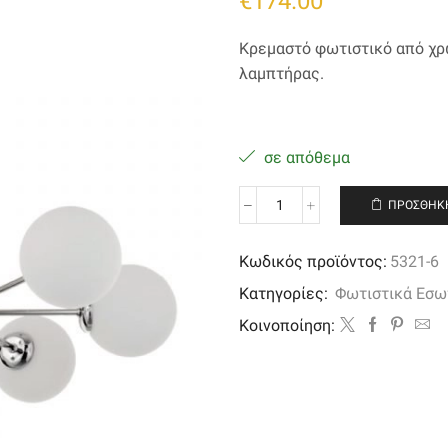
€
174.00
Κρεμαστό φωτιστικό από χρώ
λαμπτήρας.
σε απόθεμα
ΠΡΟΣΘΉΚΗ
Κρεμαστό
φωτιστικό
από
Κωδικός προϊόντος:
5321-6
χρώμιο
Κατηγορίες:
Φωτιστικά Εσω
μέταλλο
και
Kοινοποίηση:
λευκή
οπαλίνα
ποσότητα