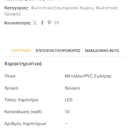
χρώμιο
μέταλλο
Κατηγορίες:
Φωτιστικά Εσωτερικού Χώρου
,
Φωτιστικά
και
Οροφής
σωλήνα
PVC
Kοινοποίηση:
ποσότητα
ΠΕΡΙΓΡΑΦΉ
ΕΠΙΠΛΈΟΝ ΠΛΗΡΟΦΟΡΊΕΣ
ΜΑΚΕΔΟΝΙΚΑ ΦΩΤΑ
Χαρακτηριστικά
Υλικό
Μέταλλο/PVC Σωλήνας
Χρώμα
Χρώμιο
Τύπος Λαμπτήρα
LED
Κατανάλωση (watt)
10
Αριθμός Λαμπτήρων
–