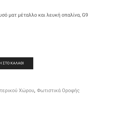
σό ματ μέταλλο και λευκή οπαλίνα, G9
 ΣΤΟ ΚΑΛΆΘΙ
τερικού Χώρου
,
Φωτιστικά Οροφής