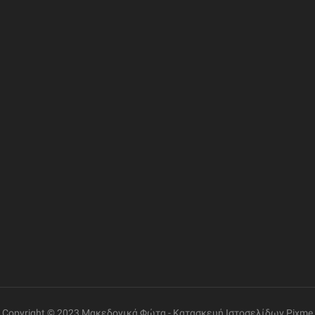
ΦΟΡΙΕΣ
ΣΥΝΔΕΣΜΟΙ
ΔΙΕΥΘΥΝΣΗ
Η Εταιρία
Ελ. Βενιζέλου 69, Γάζι
Επικοινωνία
Όροι Χρήσης
ΤΗΛΕΦΩΝΟ
+30 2810 260085
Πολιτική Δεδομένων
Εντοπισμός Παραγγελίας
ΩΡΑΡΙΟ ΛΕΙΤΟΥΡΓΙΑΣ
Δευτέρα έως Παρασκευή:
08:30 – 14:00, 17:30 –
21:00
Σάββατο:
08:00 – 14:00
Copyright © 2023 Μακεδονικά Φώτα -
Κατασκευή Ιστοσελίδων
Pixme