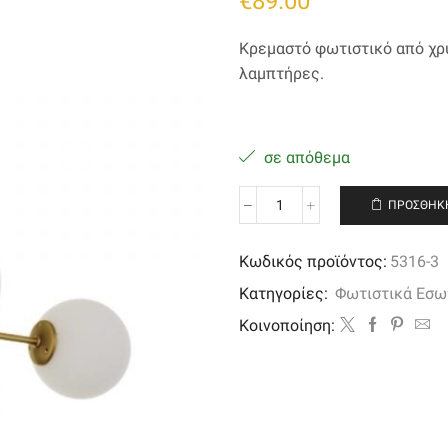
€
89.00
Κρεμαστό φωτιστικό από χρυ
λαμπτήρες.
σε απόθεμα
ΠΡΟΣΘΉΚΗ
Κρεμαστό
φωτιστικό
από
Κωδικός προϊόντος:
5316-3
χρυσό
Κατηγορίες:
Φωτιστικά Εσω
ματ
μέταλλο
Kοινοποίηση:
και
λευκή
οπαλίνα
ποσότητα