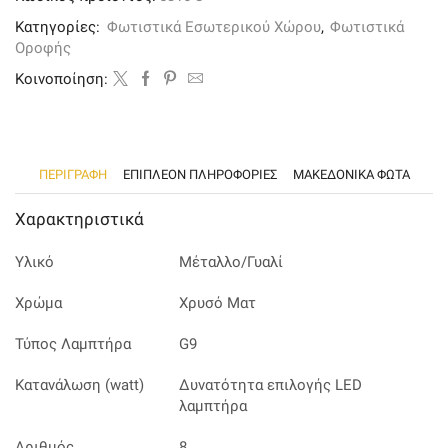
χρυσό
ματ
Κατηγορίες:
Φωτιστικά Εσωτερικού Χώρου
,
Φωτιστικά
μέταλλο
Οροφής
και
λευκή
Kοινοποίηση:
οπαλίνα
ποσότητα
ΠΕΡΙΓΡΑΦΉ
ΕΠΙΠΛΈΟΝ ΠΛΗΡΟΦΟΡΊΕΣ
ΜΑΚΕΔΟΝΙΚΑ ΦΩΤΑ
Χαρακτηριστικά
Υλικό
Μέταλλο/Γυαλί
Χρώμα
Χρυσό Ματ
Τύπος Λαμπτήρα
G9
Κατανάλωση (watt)
Δυνατότητα επιλογής LED
λαμπτήρα
Αριθμός
8