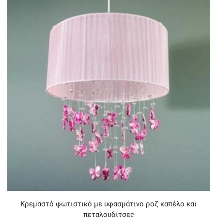
Κρεμαστό φωτιστικό με υφασμάτινο ροζ καπέλο και
πεταλουδίτσες