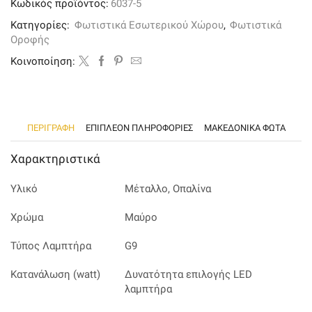
Κωδικός προϊόντος:
6037-5
μαύρο
μέταλλο
Κατηγορίες:
Φωτιστικά Εσωτερικού Χώρου
,
Φωτιστικά
και
Οροφής
λευκή
οπαλίνα
Kοινοποίηση:
ποσότητα
ΠΕΡΙΓΡΑΦΉ
ΕΠΙΠΛΈΟΝ ΠΛΗΡΟΦΟΡΊΕΣ
ΜΑΚΕΔΟΝΙΚΑ ΦΩΤΑ
Χαρακτηριστικά
Υλικό
Μέταλλο, Οπαλίνα
Χρώμα
Μαύρο
Τύπος Λαμπτήρα
G9
Κατανάλωση (watt)
Δυνατότητα επιλογής LED
λαμπτήρα