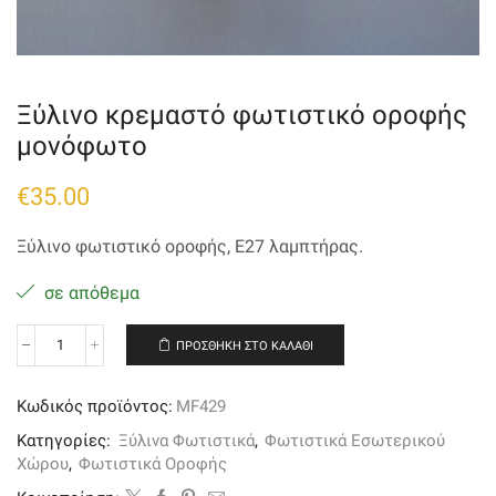
Ξύλινο κρεμαστό φωτιστικό οροφής
μονόφωτo
€
35.00
Ξύλινο φωτιστικό οροφής, Ε27 λαμπτήρας.
σε απόθεμα
ΠΡΟΣΘΉΚΗ ΣΤΟ ΚΑΛΆΘΙ
Ξύλινο
κρεμαστό
φωτιστικό
Κωδικός προϊόντος:
MF429
οροφής
μονόφωτo
Κατηγορίες:
Ξύλινα Φωτιστικά
,
Φωτιστικά Εσωτερικού
ποσότητα
Χώρου
,
Φωτιστικά Οροφής