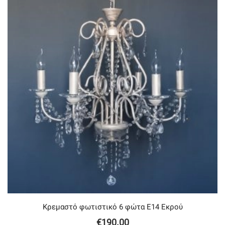
Κρεμαστό φωτιστικό 6 φώτα Ε14 Εκρού
€
190.00