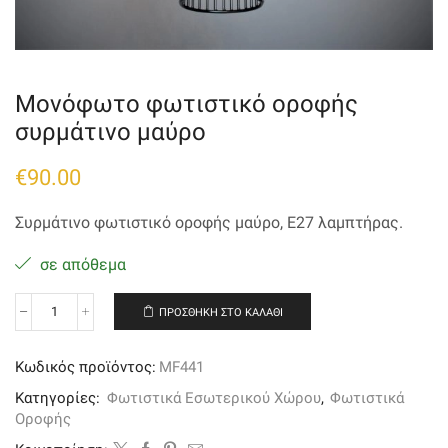
Μονόφωτο φωτιστικό οροφής
συρμάτινο μαύρο
€
90.00
Συρμάτινο φωτιστικό οροφής μαύρο, Ε27 λαμπτήρας.
σε απόθεμα
ΠΡΟΣΘΉΚΗ ΣΤΟ ΚΑΛΆΘΙ
Μονόφωτο
φωτιστικό
οροφής
Κωδικός προϊόντος:
MF441
συρμάτινο
μαύρο
Κατηγορίες:
Φωτιστικά Εσωτερικού Χώρου
,
Φωτιστικά
ποσότητα
Οροφής