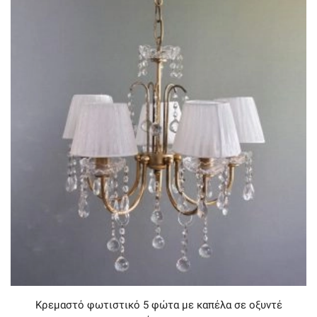
Κρεμαστό φωτιστικό 5 φώτα με καπέλα σε οξυντέ