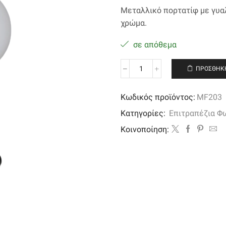
Μεταλλικό πορτατίφ με γυα
χρώμα.
σε απόθεμα
ΠΡΟΣΘΉΚΗ
Μεταλλικό
πορτατίφ
με
Κωδικός προϊόντος:
MF203
γυαλί
Κατηγορίες:
Επιτραπέζια Φ
οπάλ
ποσότητα
Kοινοποίηση: