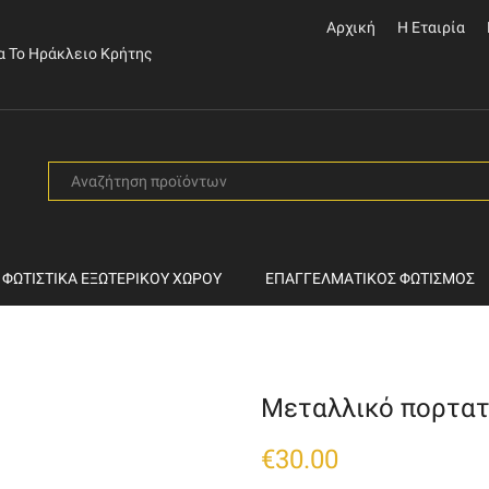
Αρχική
Η Εταιρία
α Το Ηράκλειο Κρήτης
SEARCH
INPUT
ΦΩΤΙΣΤΙΚΆ ΕΞΩΤΕΡΙΚΟΎ ΧΏΡΟΥ
ΕΠΑΓΓΕΛΜΑΤΙΚΌΣ ΦΩΤΙΣΜΌΣ
Μεταλλικό πορτατ
€
30.00