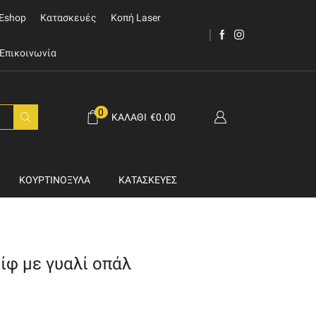
Eshop
Κατασκευές
Κοπή Laser
Επικοινωνία
0
ΚΑΛΆΘΙ
€
0.00
ΚΟΥΡΤΙΝΌΞΥΛΑ
ΚΑΤΑΣΚΕΥΈΣ
ίφ με γυαλί οπάλ