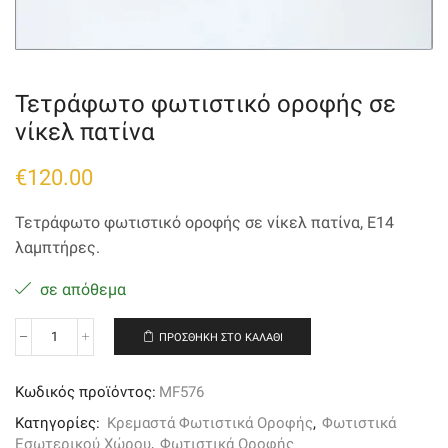
Τετράφωτο φωτιστικό οροφής σε
νίκελ πατίνα
€
120.00
Τετράφωτο φωτιστικό οροφής σε νίκελ πατίνα, Ε14
λαμπτήρες.
σε απόθεμα
ΠΡΟΣΘΉΚΗ ΣΤΟ ΚΑΛΆΘΙ
Τετράφωτο
φωτιστικό
οροφής
Κωδικός προϊόντος:
MF576
σε
νίκελ
Κατηγορίες:
Κρεμαστά Φωτιστικά Οροφής
,
Φωτιστικά
πατίνα
Εσωτερικού Χώρου
,
Φωτιστικά Οροφής