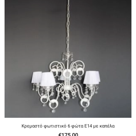
Κρεμαστό φωτιστικό 6 φώτα Ε14 με καπέλα
€
175.00