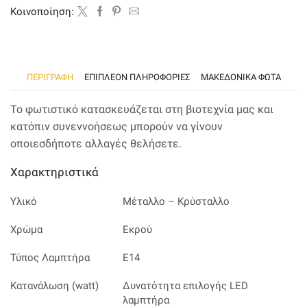
απόχρωση
Kοινοποίηση:
ποσότητα
ΠΕΡΙΓΡΑΦΉ
ΕΠΙΠΛΈΟΝ ΠΛΗΡΟΦΟΡΊΕΣ
ΜΑΚΕΔΟΝΙΚΑ ΦΩΤΑ
Το φωτιστικό κατασκευάζεται στη βιοτεχνία μας και
κατόπιν συνεννοήσεως μπορούν να γίνουν
οποιεσδήποτε αλλαγές θελήσετε.
Χαρακτηριστικά
Υλικό
Μέταλλο – Κρύσταλλο
Χρώμα
Εκρού
Τύπος Λαμπτήρα
Ε14
Κατανάλωση (watt)
Δυνατότητα επιλογής LED
λαμπτήρα