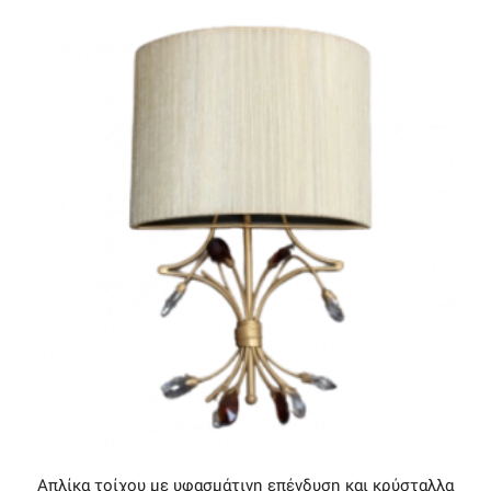
Απλίκα τοίχου με υφασμάτινη επένδυση και κρύσταλλα