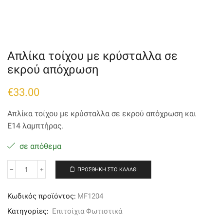
Απλίκα τοίχου με κρύσταλλα σε
εκρού απόχρωση
€
33.00
Απλίκα τοίχου με κρύσταλλα σε εκρού απόχρωση και
Ε14 λαμπτήρας.
σε απόθεμα
ΠΡΟΣΘΉΚΗ ΣΤΟ ΚΑΛΆΘΙ
Απλίκα
τοίχου
με
Κωδικός προϊόντος:
MF1204
κρύσταλλα
σε
Κατηγορίες:
Επιτοίχια Φωτιστικά
εκρού