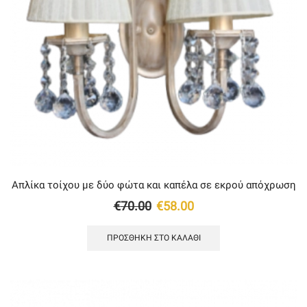
Απλίκα τοίχου με δύο φώτα και καπέλα σε εκρού απόχρωση
Original
Η
€
70.00
€
58.00
price
τρέχουσα
ΠΡΟΣΘΉΚΗ ΣΤΟ ΚΑΛΆΘΙ
was:
τιμή
€70.00.
είναι:
€58.00.