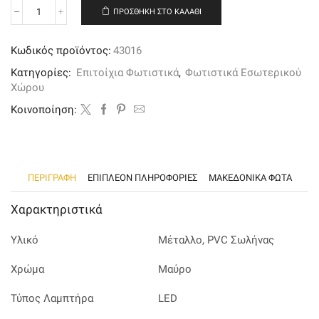
ΠΡΟΣΘΉΚΗ ΣΤΟ ΚΑΛΆΘΙ
Επιτοίχιο
φωτιστικό
από
Κωδικός προϊόντος:
43016
μαύρο
μέταλλο
Κατηγορίες:
Επιτοίχια Φωτιστικά
,
Φωτιστικά Εσωτερικού
και
Χώρου
σωλήνα
PVC,
Kοινοποίηση:
LED
ποσότητα
ΠΕΡΙΓΡΑΦΉ
ΕΠΙΠΛΈΟΝ ΠΛΗΡΟΦΟΡΊΕΣ
ΜΑΚΕΔΟΝΙΚΑ ΦΩΤΑ
Χαρακτηριστικά
Υλικό
Μέταλλο, PVC Σωλήνας
Χρώμα
Μαύρο
Τύπος Λαμπτήρα
LED