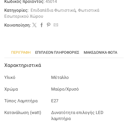
Κωδικός προϊόντος:
45014
μαύρο
και
Κατηγορίες:
Επιδαπέδια Φωτιστικά
,
Φωτιστικά
χρυσαφί
Εσωτερικού Χώρου
μέταλλο
ποσότητα
Kοινοποίηση:
ΠΕΡΙΓΡΑΦΉ
ΕΠΙΠΛΈΟΝ ΠΛΗΡΟΦΟΡΊΕΣ
ΜΑΚΕΔΟΝΙΚΑ ΦΩΤΑ
Χαρακτηριστικά
Υλικό
Μέταλλο
Χρώμα
Μαύρο/Χρυσό
Τύπος Λαμπτήρα
Ε27
Κατανάλωση (watt)
Δυνατότητα επιλογής LED
λαμπτήρα