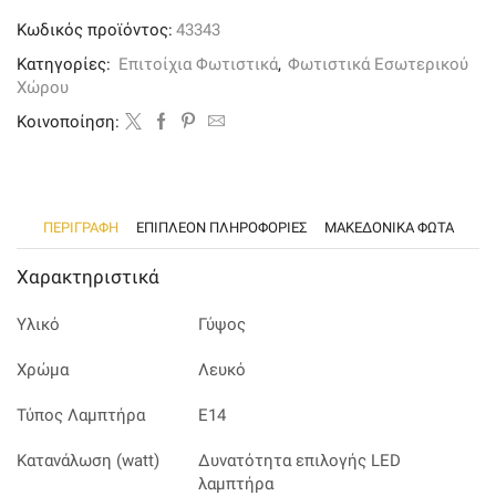
λευκό
Κωδικός προϊόντος:
43343
από
γύψο
Κατηγορίες:
Επιτοίχια Φωτιστικά
,
Φωτιστικά Εσωτερικού
ποσότητα
Χώρου
Kοινοποίηση:
ΠΕΡΙΓΡΑΦΉ
ΕΠΙΠΛΈΟΝ ΠΛΗΡΟΦΟΡΊΕΣ
ΜΑΚΕΔΟΝΙΚΑ ΦΩΤΑ
Χαρακτηριστικά
Υλικό
Γύψος
Χρώμα
Λευκό
Τύπος Λαμπτήρα
Ε14
Κατανάλωση (watt)
Δυνατότητα επιλογής LED
λαμπτήρα