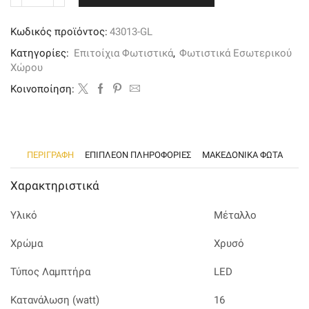
φωτιστικό
από
Κωδικός προϊόντος:
43013-GL
χρυσαφί
μέταλλο,
Κατηγορίες:
Επιτοίχια Φωτιστικά
,
Φωτιστικά Εσωτερικού
LED
Χώρου
ποσότητα
Kοινοποίηση:
ΠΕΡΙΓΡΑΦΉ
ΕΠΙΠΛΈΟΝ ΠΛΗΡΟΦΟΡΊΕΣ
ΜΑΚΕΔΟΝΙΚΑ ΦΩΤΑ
Χαρακτηριστικά
Υλικό
Μέταλλο
Χρώμα
Χρυσό
Τύπος Λαμπτήρα
LED
Κατανάλωση (watt)
16