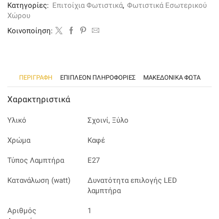
σχοινί
Κατηγορίες:
Επιτοίχια Φωτιστικά
,
Φωτιστικά Εσωτερικού
και
Χώρου
ξύλο
ποσότητα
Kοινοποίηση:
ΠΕΡΙΓΡΑΦΉ
ΕΠΙΠΛΈΟΝ ΠΛΗΡΟΦΟΡΊΕΣ
ΜΑΚΕΔΟΝΙΚΑ ΦΩΤΑ
Χαρακτηριστικά
Υλικό
Σχοινί, Ξύλο
Χρώμα
Καφέ
Τύπος Λαμπτήρα
Ε27
Κατανάλωση (watt)
Δυνατότητα επιλογής LED
λαμπτήρα
Αριθμός
1