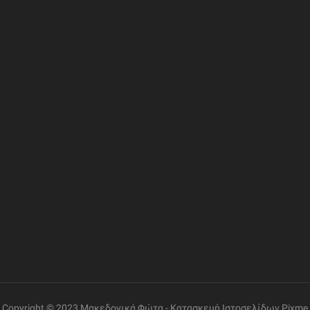
ΦΟΡΙΕΣ
ΣΥΝΔΕΣΜΟΙ
ΔΙΕΥΘΥΝΣΗ
Η Εταιρία
Ελ. Βενιζέλου 69, Γάζι
Επικοινωνία
Όροι Χρήσης
ΤΗΛΕΦΩΝΟ
+30 2810 260085
Πολιτική Δεδομένων
Εντοπισμός Παραγγελίας
ΩΡΑΡΙΟ ΛΕΙΤΟΥΡΓΙΑΣ
Δευτέρα έως Παρασκευή:
08:30 – 14:00, 17:30 –
21:00
Σάββατο:
08:00 – 14:00
Copyright © 2023 Μακεδονικά Φώτα -
Κατασκευή Ιστοσελίδων
Pixme