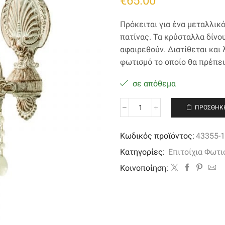
€
65.00
Πρόκειται για ένα μεταλλικ
πατίνας. Τα κρύσταλλα δίνο
αφαιρεθούν. Διατίθεται και
φωτισμό το οποίο θα πρέπει
σε απόθεμα
ΠΡΟΣΘΉΚΗ
Επιτοίχιο
φωτιστικό
από
Κωδικός προϊόντος:
43355-1
μέταλλο
Κατηγορίες:
Επιτοίχια Φωτι
σε
μπεζ
Kοινοποίηση:
πατίνα
και
κρύσταλλα
ποσότητα