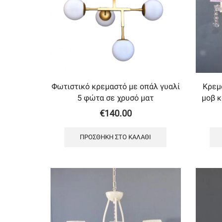
Φωτιστικό κρεμαστό με oπάλ γυαλί
Κρεμ
5 φώτα σε χρυσό ματ
μοβ 
€
140.00
ΠΡΟΣΘΉΚΗ ΣΤΟ ΚΑΛΆΘΙ