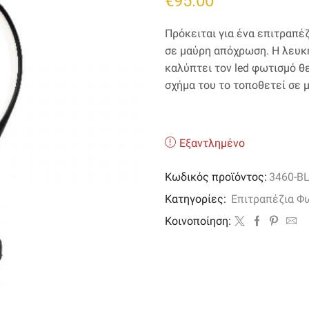
€
95.00
Πρόκειται για ένα επιτραπέ
σε μαύρη απόχρωση. Η λευκή
καλύπτει τον led φωτισμό θ
σχήμα του το τοποθετεί σε 
Εξαντλημένο
Κωδικός προϊόντος:
3460-B
Κατηγορίες:
Επιτραπέζια Φ
Kοινοποίηση: