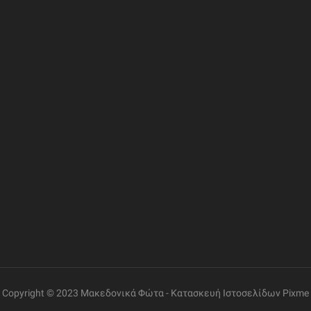
ΦΟΡΙΕΣ
ΣΥΝΔΕΣΜΟΙ
ΔΙΕΥΘΥΝΣΗ
Η Εταιρία
Ελ. Βενιζέλου 69, Γάζι
Επικοινωνία
Όροι Χρήσης
ΤΗΛΕΦΩΝΟ
+30 2810 260085
Πολιτική Δεδομένων
Εντοπισμός Παραγγελίας
ΩΡΑΡΙΟ ΛΕΙΤΟΥΡΓΙΑΣ
Δευτέρα έως Παρασκευή:
08:30 – 14:00, 17:30 –
21:00
Σάββατο:
08:00 – 14:00
Copyright © 2023 Μακεδονικά Φώτα -
Κατασκευή Ιστοσελίδων
Pixme