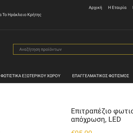
Αρχική
Η Εταιρία
α Το Ηράκλειο Κρήτης
SEARCH
INPUT
ΦΩΤΙΣΤΙΚΆ ΕΞΩΤΕΡΙΚΟΎ ΧΏΡΟΥ
ΕΠΑΓΓΕΛΜΑΤΙΚΌΣ ΦΩΤΙΣΜΌΣ
Επιτραπέζιο φωτισ
απόχρωση, LED