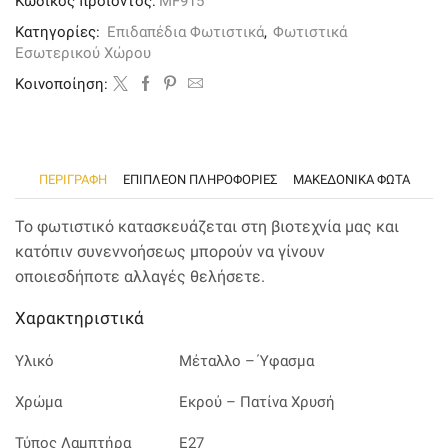
Κωδικός προϊόντος:
MF915
υφασμάτινο
καπέλο
Κατηγορίες:
Επιδαπέδια Φωτιστικά
,
Φωτιστικά
σε
Εσωτερικού Χώρου
εκρού
απόχρωση
Kοινοποίηση:
ποσότητα
ΠΕΡΙΓΡΑΦΉ
ΕΠΙΠΛΈΟΝ ΠΛΗΡΟΦΟΡΊΕΣ
ΜΑΚΕΔΟΝΙΚΑ ΦΩΤΑ
Το φωτιστικό κατασκευάζεται στη βιοτεχνία μας και
κατόπιν συνεννοήσεως μπορούν να γίνουν
οποιεσδήποτε αλλαγές θελήσετε.
Χαρακτηριστικά
Υλικό
Μέταλλο – Ύφασμα
Χρώμα
Εκρού – Πατίνα Χρυσή
Τύπος Λαμπτήρα
Ε27