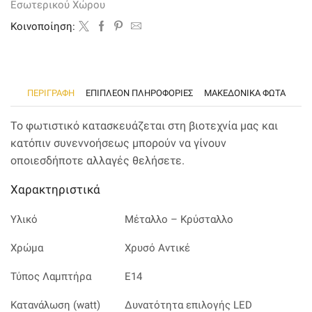
Εσωτερικού Χώρου
και
κρύσταλλα
Kοινοποίηση:
ποσότητα
ΠΕΡΙΓΡΑΦΉ
ΕΠΙΠΛΈΟΝ ΠΛΗΡΟΦΟΡΊΕΣ
ΜΑΚΕΔΟΝΙΚΑ ΦΩΤΑ
Το φωτιστικό κατασκευάζεται στη βιοτεχνία μας και
κατόπιν συνεννοήσεως μπορούν να γίνουν
οποιεσδήποτε αλλαγές θελήσετε.
Χαρακτηριστικά
Υλικό
Μέταλλο – Κρύσταλλο
Χρώμα
Χρυσό Αντικέ
Τύπος Λαμπτήρα
Ε14
Κατανάλωση (watt)
Δυνατότητα επιλογής LED