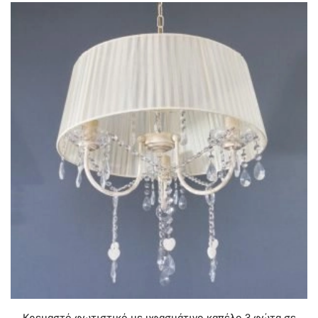
Κρεμαστό φωτιστικό με υφασμάτινο καπέλο 3 φώτα σε