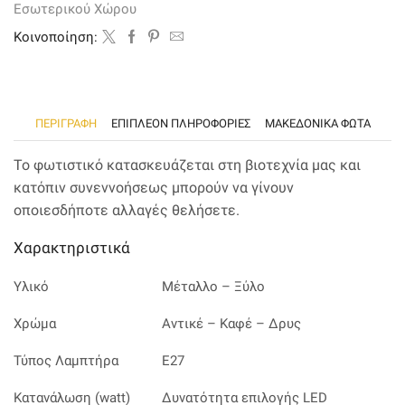
Εσωτερικού Χώρου
σε
σχήμα
Kοινοποίηση:
αχλάδι
ποσότητα
ΠΕΡΙΓΡΑΦΉ
ΕΠΙΠΛΈΟΝ ΠΛΗΡΟΦΟΡΊΕΣ
ΜΑΚΕΔΟΝΙΚΑ ΦΩΤΑ
Το φωτιστικό κατασκευάζεται στη βιοτεχνία μας και
κατόπιν συνεννοήσεως μπορούν να γίνουν
οποιεσδήποτε αλλαγές θελήσετε.
Χαρακτηριστικά
Υλικό
Μέταλλο – Ξύλο
Χρώμα
Αντικέ – Καφέ – Δρυς
Τύπος Λαμπτήρα
Ε27
Κατανάλωση (watt)
Δυνατότητα επιλογής LED