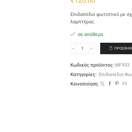
€
120.00
Επιδαπέδιο φωτιστικό με σχ
λαμπτήρας.
σε απόθεμα
ΠΡΟΣΘΉΚΗ
Επιδαπέδιο
φωτιστικό
με
Κωδικός προϊόντος:
MF933
σχοινιά
Κατηγορίες:
Επιδαπέδια Φω
σε
χρυσό
Kοινοποίηση:
αντικέ
απόχρωση
ποσότητα