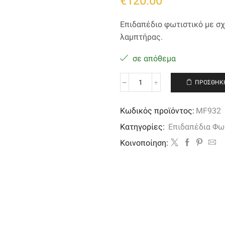
€
120.00
Επιδαπέδιο φωτιστικό με σχ
λαμπτήρας.
σε απόθεμα
ΠΡΟΣΘΉΚΗ
Επιδαπέδιο
φωτιστικό
με
Κωδικός προϊόντος:
MF932
σχοινιά
Κατηγορίες:
Επιδαπέδια Φω
σε
χρυσό
Kοινοποίηση:
αντικέ
απόχρωση
ποσότητα