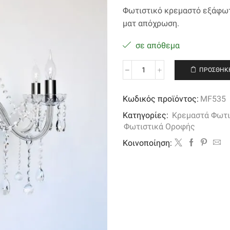
Φωτιστικό κρεμαστό εξάφωτ
ματ απόχρωση
.
σε απόθεμα
ΠΡΟΣΘΉΚΗ
Φωτιστικό
κρεμαστό
εξάφωτο
Κωδικός προϊόντος:
MF535
με
Κατηγορίες:
Κρεμαστά Φωτι
κρύσταλλα
Φωτιστικά Οροφής
ποσότητα
Kοινοποίηση: