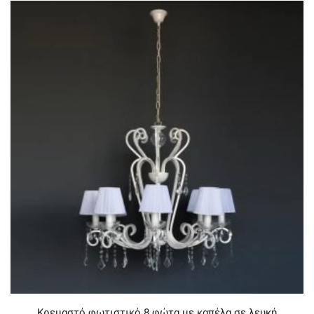
Κρεμαστό φωτιστικό 8 φώτα με καπέλα σε λευκή