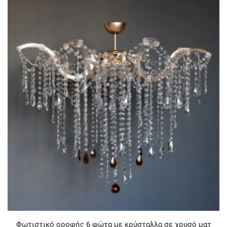
Φωτιστικό οροφής 6 φώτα με κρύσταλλα σε χρυσό ματ