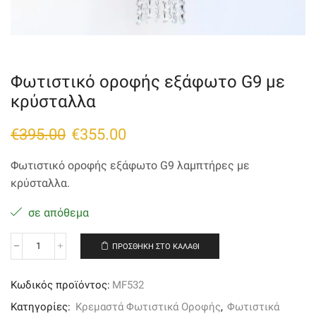
Φωτιστικό οροφής εξάφωτο G9 με
κρύσταλλα
Original
Η
€
395.00
€
355.00
price
τρέχουσα
Φωτιστικό οροφής εξάφωτο G9 λαμπτήρες με
was:
τιμή
κρύσταλλα.
€395.00.
είναι:
σε απόθεμα
€355.00.
ΠΡΟΣΘΉΚΗ ΣΤΟ ΚΑΛΆΘΙ
Φωτιστικό
οροφής
εξάφωτο
Κωδικός προϊόντος:
MF532
G9
με
Κατηγορίες:
Κρεμαστά Φωτιστικά Οροφής
,
Φωτιστικά
κρύσταλλα