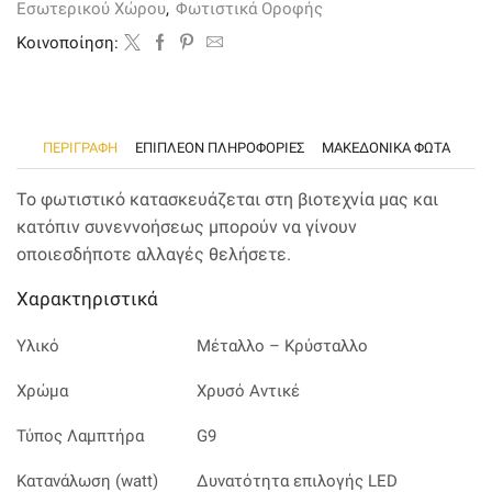
Εσωτερικού Χώρου
,
Φωτιστικά Οροφής
ποσότητα
Kοινοποίηση:
ΠΕΡΙΓΡΑΦΉ
ΕΠΙΠΛΈΟΝ ΠΛΗΡΟΦΟΡΊΕΣ
ΜΑΚΕΔΟΝΙΚΑ ΦΩΤΑ
Το φωτιστικό κατασκευάζεται στη βιοτεχνία μας και
κατόπιν συνεννοήσεως μπορούν να γίνουν
οποιεσδήποτε αλλαγές θελήσετε.
Χαρακτηριστικά
Υλικό
Μέταλλο – Κρύσταλλο
Χρώμα
Χρυσό Αντικέ
Τύπος Λαμπτήρα
G9
Κατανάλωση (watt)
Δυνατότητα επιλογής LED