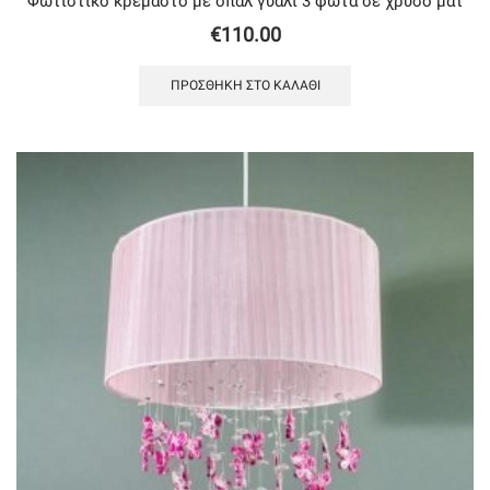
Φωτιστικό κρεμαστό με oπάλ γυαλί 3 φώτα σε χρυσό ματ
€
110.00
ΠΡΟΣΘΉΚΗ ΣΤΟ ΚΑΛΆΘΙ