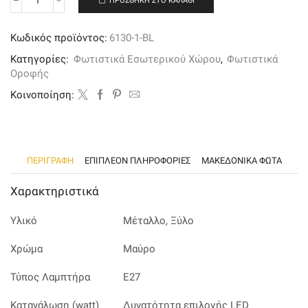
ΠΡΟΣΘΉΚΗ ΣΤΟ ΚΑΛΆΘΙ
Κρεμαστό
φωτιστικό
από
Κωδικός προϊόντος:
6130-1-BL
μαύρο
μέταλλο
Κατηγορίες:
Φωτιστικά Εσωτερικού Χώρου
,
Φωτιστικά
και
Οροφής
ξύλο
ποσότητα
Kοινοποίηση:
ΠΕΡΙΓΡΑΦΉ
ΕΠΙΠΛΈΟΝ ΠΛΗΡΟΦΟΡΊΕΣ
ΜΑΚΕΔΟΝΙΚΑ ΦΩΤΑ
Χαρακτηριστικά
Υλικό
Μέταλλο, Ξύλο
Χρώμα
Μαύρο
Τύπος Λαμπτήρα
Ε27
Κατανάλωση (watt)
Δυνατότητα επιλογής LED