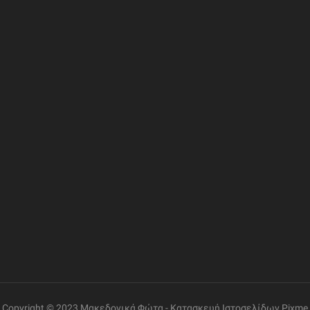
ΦΟΡΙΕΣ
ΣΥΝΔΕΣΜΟΙ
ΔΙΕΥΘΥΝΣΗ
Η Εταιρία
Ελ. Βενιζέλου 69, Γάζι
Επικοινωνία
Όροι Χρήσης
ΤΗΛΕΦΩΝΟ
+30 2810 260085
Πολιτική Δεδομένων
Εντοπισμός Παραγγελίας
ΩΡΑΡΙΟ ΛΕΙΤΟΥΡΓΙΑΣ
Δευτέρα έως Παρασκευή:
08:30 – 14:00, 17:30 –
21:00
Σάββατο:
08:00 – 14:00
Copyright © 2023 Μακεδονικά Φώτα -
Κατασκευή Ιστοσελίδων
Pixme