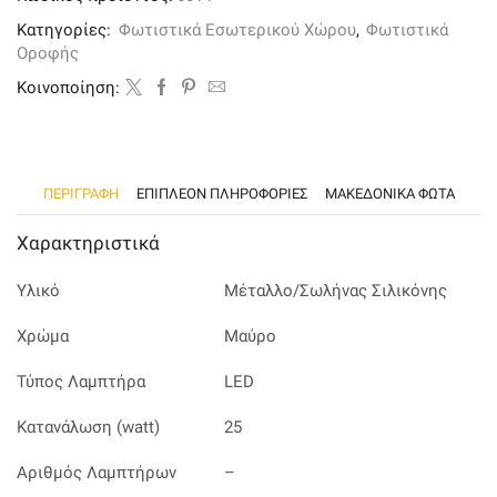
μαύρο
μέταλλο
Κατηγορίες:
Φωτιστικά Εσωτερικού Χώρου
,
Φωτιστικά
και
Οροφής
σωλήνα
σιλικόνης
Kοινοποίηση:
ποσότητα
ΠΕΡΙΓΡΑΦΉ
ΕΠΙΠΛΈΟΝ ΠΛΗΡΟΦΟΡΊΕΣ
ΜΑΚΕΔΟΝΙΚΑ ΦΩΤΑ
Χαρακτηριστικά
Υλικό
Μέταλλο/Σωλήνας Σιλικόνης
Χρώμα
Μαύρο
Τύπος Λαμπτήρα
LED
Κατανάλωση (watt)
25
Αριθμός Λαμπτήρων
–