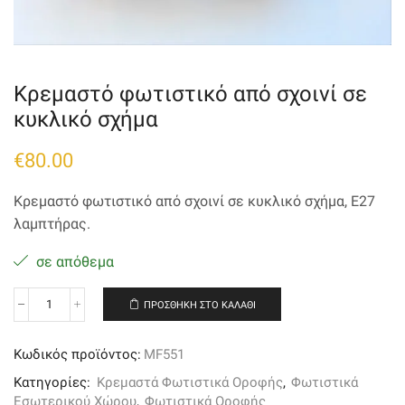
Κρεμαστό φωτιστικό από σχοινί σε
κυκλικό σχήμα
€
80.00
Κρεμαστό φωτιστικό από σχοινί σε κυκλικό σχήμα, Ε27
λαμπτήρας.
σε απόθεμα
ΠΡΟΣΘΉΚΗ ΣΤΟ ΚΑΛΆΘΙ
Κρεμαστό
φωτιστικό
από
Κωδικός προϊόντος:
MF551
σχοινί
σε
Κατηγορίες:
Κρεμαστά Φωτιστικά Οροφής
,
Φωτιστικά
κυκλικό
Εσωτερικού Χώρου
,
Φωτιστικά Οροφής