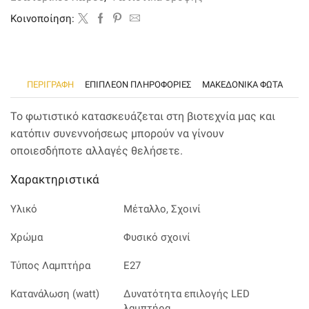
σχήμα
ποσότητα
Kοινοποίηση:
ΠΕΡΙΓΡΑΦΉ
ΕΠΙΠΛΈΟΝ ΠΛΗΡΟΦΟΡΊΕΣ
ΜΑΚΕΔΟΝΙΚΑ ΦΩΤΑ
Το φωτιστικό κατασκευάζεται στη βιοτεχνία μας και
κατόπιν συνεννοήσεως μπορούν να γίνουν
οποιεσδήποτε αλλαγές θελήσετε.
Χαρακτηριστικά
Υλικό
Μέταλλο, Σχοινί
Χρώμα
Φυσικό σχοινί
Τύπος Λαμπτήρα
Ε27
Κατανάλωση (watt)
Δυνατότητα επιλογής LED
λαμπτήρα