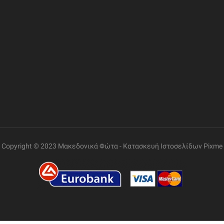
Ελ. Βενιζέλου 69, Γάζι
Επικοινωνία
Όροι Χρήσης
ΤΗΛΕΦΩΝΟ
+30 2810 260085
Πολιτική Δεδομένων
Εντοπισμός Παραγγελίας
ΩΡΑΡΙΟ ΛΕΙΤΟΥΡΓΙΑΣ
Δευτέρα έως Παρασκευή:
08:30 – 14:00, 17:30 –
21:00
Σάββατο:
08:00 – 14:00
Copyright © 2023 Μακεδονικά Φώτα -
Κατασκευή Ιστοσελίδων
Pixme