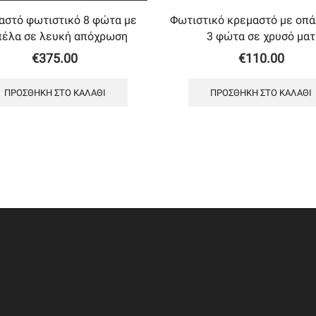
αστό φωτιστικό 8 φώτα με
Φωτιστικό κρεμαστό με oπά
πέλα σε λευκή απόχρωση
3 φώτα σε χρυσό ματ
€
375.00
€
110.00
ΠΡΟΣΘΉΚΗ ΣΤΟ ΚΑΛΆΘΙ
ΠΡΟΣΘΉΚΗ ΣΤΟ ΚΑΛΆΘΙ
ΦΟΡΙΕΣ
ΣΥΝΔΕΣΜΟΙ
ΔΙΕΥΘΥΝΣΗ
Η Εταιρία