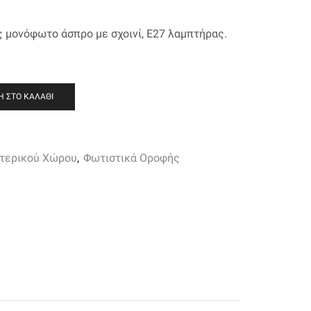
χουσα
 μονόφωτo άσπρο με σχοινί, Ε27 λαμπτήρας.
ή
ι:
00.
 ΣΤΟ ΚΑΛΆΘΙ
τερικού Χώρου
,
Φωτιστικά Οροφής