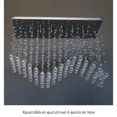
Κρυστάλλινο φωτιστικό 6 φώτα σε Inox