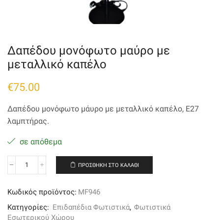
Δαπέδου μονόφωτο μαύρο με
μεταλλικό καπέλο
€
75.00
Δαπέδου μονόφωτο μάυρο με μεταλλικό καπέλο, E27
λαμπτήρας.
σε απόθεμα
ΠΡΟΣΘΉΚΗ ΣΤΟ ΚΑΛΆΘΙ
Δαπέδου
μονόφωτο
μαύρο
Κωδικός προϊόντος:
MF946
με
μεταλλικό
Κατηγορίες:
Επιδαπέδια Φωτιστικά
,
Φωτιστικά
καπέλο
Εσωτερικού Χώρου