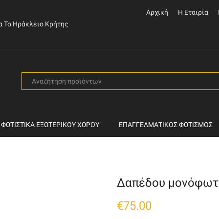
Αρχική
Η Εταιρία
α Το Ηράκλειο Κρήτης
SEARCH
INPUT
ΦΩΤΙΣΤΙΚΆ ΕΞΩΤΕΡΙΚΟΎ ΧΏΡΟΥ
ΕΠΑΓΓΕΛΜΑΤΙΚΌΣ ΦΩΤΙΣΜΌΣ
Δαπέδου μονόφωτο
€
75.00