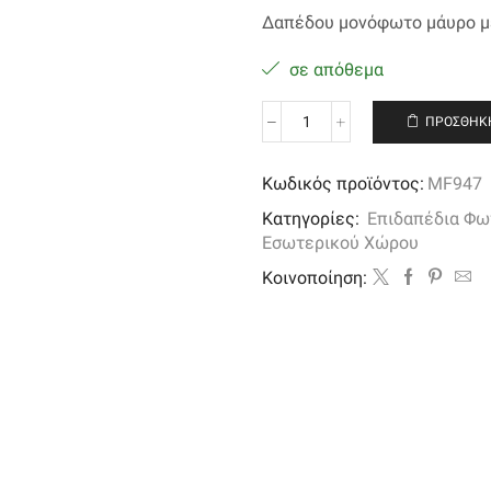
Δαπέδου μονόφωτο μάυρο με
σε απόθεμα
ΠΡΟΣΘΉΚΗ
Δαπέδου
μονόφωτο
μαύρο
Κωδικός προϊόντος:
MF947
με
Κατηγορίες:
Επιδαπέδια Φω
ξύλινο
Εσωτερικού Χώρου
καπέλο
ποσότητα
Kοινοποίηση: