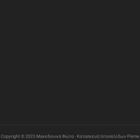
ΦΟΡΙΕΣ
ΣΥΝΔΕΣΜΟΙ
ΔΙΕΥΘΥΝΣΗ
Η Εταιρία
Ελ. Βενιζέλου 69, Γάζι
Επικοινωνία
Όροι Χρήσης
ΤΗΛΕΦΩΝΟ
+30 2810 260085
Πολιτική Δεδομένων
Εντοπισμός Παραγγελίας
ΩΡΑΡΙΟ ΛΕΙΤΟΥΡΓΙΑΣ
Δευτέρα έως Παρασκευή:
08:30 – 14:00, 17:30 –
21:00
Σάββατο:
08:00 – 14:00
Copyright © 2023 Μακεδονικά Φώτα -
Κατασκευή Ιστοσελίδων
Pixme