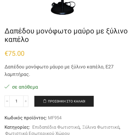
Δαπέδου μονόφωτο μαύρο με ξύλινο
καπέλο
€
75.00
Δαπέδου μονόφωτο μάυρο με ξύλινο καπέλο, E27
λαμπτήρας.
σε απόθεμα
ΠΡΟΣΘΉΚΗ ΣΤΟ ΚΑΛΆΘΙ
Δαπέδου
μονόφωτο
μαύρο
Κωδικός προϊόντος:
MF954
με
ξύλινο
Κατηγορίες:
Επιδαπέδια Φωτιστικά
,
Ξύλινα Φωτιστικά
,
καπέλο
Φωτιστικά Εσωτερικού Χώρου