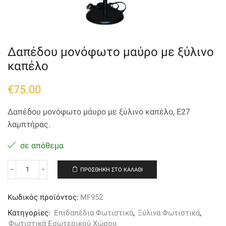
Δαπέδου μονόφωτο μαύρο με ξύλινο
καπέλο
€
75.00
Δαπέδου μονόφωτο μάυρο με ξύλινο καπέλο, E27
λαμπτήρας.
σε απόθεμα
ΠΡΟΣΘΉΚΗ ΣΤΟ ΚΑΛΆΘΙ
Δαπέδου
μονόφωτο
μαύρο
Κωδικός προϊόντος:
MF952
με
ξύλινο
Κατηγορίες:
Επιδαπέδια Φωτιστικά
,
Ξύλινα Φωτιστικά
,
καπέλο
Φωτιστικά Εσωτερικού Χώρου