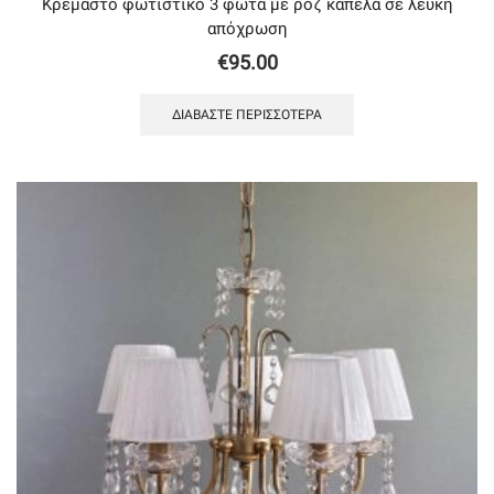
Κρεμαστό φωτιστικό 3 φώτα με ρόζ καπέλα σε λευκή
απόχρωση
€
95.00
ΔΙΑΒΆΣΤΕ ΠΕΡΙΣΣΌΤΕΡΑ