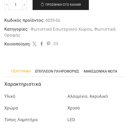
ΠΡΟΣΘΉΚΗ ΣΤΟ ΚΑΛΆΘΙ
Πλαφονιέρα
οροφής
από
Κωδικός προϊόντος:
6035-GL
χρυσαφί
αλουμίνιο
Κατηγορίες:
Φωτιστικά Εσωτερικού Χώρου
,
Φωτιστικά
και
Οροφής
ακρυλικό,
LED
Kοινοποίηση:
ποσότητα
ΠΕΡΙΓΡΑΦΉ
ΕΠΙΠΛΈΟΝ ΠΛΗΡΟΦΟΡΊΕΣ
ΜΑΚΕΔΟΝΙΚΑ ΦΩΤΑ
Χαρακτηριστικά
Υλικό
Αλουμίνιο, Ακρυλικό
Χρώμα
Χρυσό
Τύπος Λαμπτήρα
LED