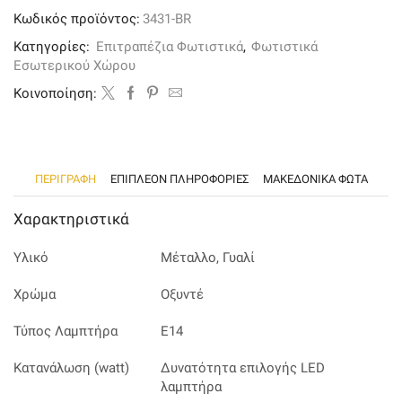
από
Κωδικός προϊόντος:
3431-BR
οξυντέ
μέταλλο
Κατηγορίες:
Επιτραπέζια Φωτιστικά
,
Φωτιστικά
και
Εσωτερικού Χώρου
πράσινο
γυαλί
Kοινοποίηση:
ποσότητα
ΠΕΡΙΓΡΑΦΉ
ΕΠΙΠΛΈΟΝ ΠΛΗΡΟΦΟΡΊΕΣ
ΜΑΚΕΔΟΝΙΚΑ ΦΩΤΑ
Χαρακτηριστικά
Υλικό
Μέταλλο, Γυαλί
Χρώμα
Οξυντέ
Τύπος Λαμπτήρα
Ε14
Κατανάλωση (watt)
Δυνατότητα επιλογής LED
λαμπτήρα