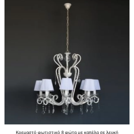
Κρεμαστό φωτιστικό 8 φώτα με καπέλα σε λευκή