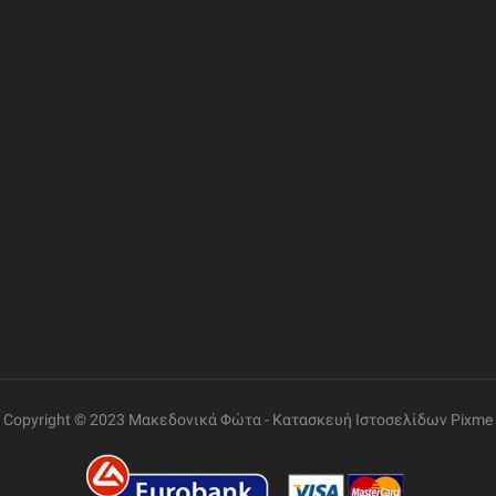
ΦΟΡΙΕΣ
ΣΥΝΔΕΣΜΟΙ
ΔΙΕΥΘΥΝΣΗ
Η Εταιρία
Ελ. Βενιζέλου 69, Γάζι
Επικοινωνία
Όροι Χρήσης
ΤΗΛΕΦΩΝΟ
+30 2810 260085
Πολιτική Δεδομένων
Εντοπισμός Παραγγελίας
ΩΡΑΡΙΟ ΛΕΙΤΟΥΡΓΙΑΣ
Δευτέρα έως Παρασκευή:
08:30 – 14:00, 17:30 –
21:00
Σάββατο:
08:00 – 14:00
Copyright © 2023 Μακεδονικά Φώτα -
Κατασκευή Ιστοσελίδων
Pixme