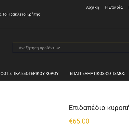
Αρχική
Η Εταιρία
α Το Ηράκλειο Κρήτης
SEARCH
INPUT
ΦΩΤΙΣΤΙΚΆ ΕΞΩΤΕΡΙΚΟΎ ΧΏΡΟΥ
ΕΠΑΓΓΕΛΜΑΤΙΚΌΣ ΦΩΤΙΣΜΌΣ
Επιδαπέδιο κυροπ
€
65.00