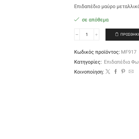
Επιδαπέδιο μαύρο μεταλλικό
σε απόθεμα
ΠΡΟΣΘΉΚΗ
Επιδαπέδιο
κυροπήγιο
φωτιστικό
Κωδικός προϊόντος:
MF917
μαύρο
Κατηγορίες:
Επιδαπέδια Φω
ποσότητα
Kοινοποίηση: