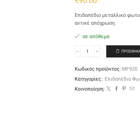
€
90.00
Επιδαπέδιο μεταλλικό φωτισ
αντικέ απόχρωση.
σε απόθεμα
ΠΡΟΣΘΉΚΗ
Επιδαπέδιο
φωτιστικό
2
Κωδικός προϊόντος:
MF920
φώτα
Κατηγορίες:
Επιδαπέδια Φω
με
κρύσταλλα
Kοινοποίηση:
σε
χρυσό
αντικέ
απόχρωση
ποσότητα