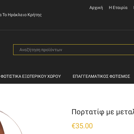
Αρχική
Η Εταιρία
α Το Ηράκλειο Κρήτης
SEARCH
INPUT
ΦΩΤΙΣΤΙΚΆ ΕΞΩΤΕΡΙΚΟΎ ΧΏΡΟΥ
ΕΠΑΓΓΕΛΜΑΤΙΚΌΣ ΦΩΤΙΣΜΌΣ
Πορτατίφ με μετα
€
35.00