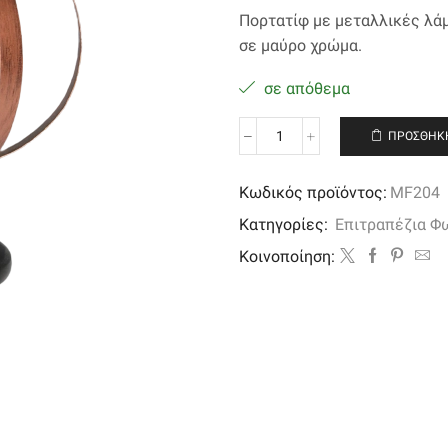
Πορτατίφ με μεταλλικές λάμ
σε μαύρο χρώμα.
σε απόθεμα
ΠΡΟΣΘΉΚΗ
Πορτατίφ
με
μεταλλικές
Κωδικός προϊόντος:
MF204
λάμες
Κατηγορίες:
Επιτραπέζια Φ
σε
σχήμα
Kοινοποίηση:
σφαίρας
ποσότητα